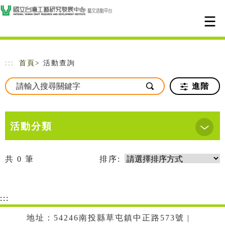
跳到主要內容
網站導覽
:::
首頁
> 活動查詢
進階
活動分類
共
0
筆
排序:
:::
地址：54246南投縣草屯鎮中正路573號 |