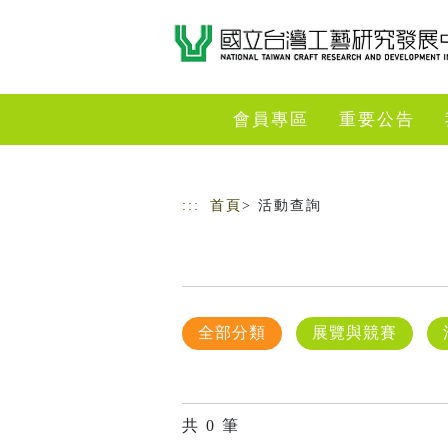
跳到主要內容
網站導覽
會員專區
重要公告
:::
首頁
> 活動查詢
全部分類
展覽與競賽
共
0
筆