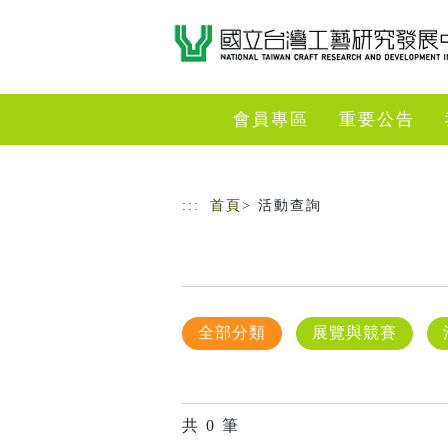
跳到主要內容
網站導覽
會員專區
重要公告
:::
首頁
> 活動查詢
全部分類
展覽與競賽
共
0
筆