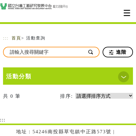
跳到主要內容
網站導覽
:::
首頁
> 活動查詢
進階
活動分類
共
0
筆
排序:
:::
地址：54246南投縣草屯鎮中正路573號 |