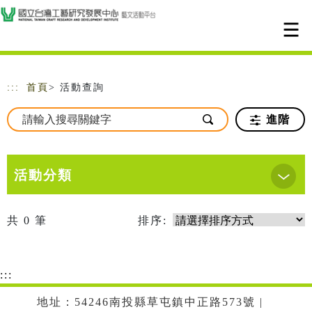
跳到主要內容
網站導覽
:::
首頁
> 活動查詢
進階
活動分類
共
0
筆
排序:
:::
地址：54246南投縣草屯鎮中正路573號 |