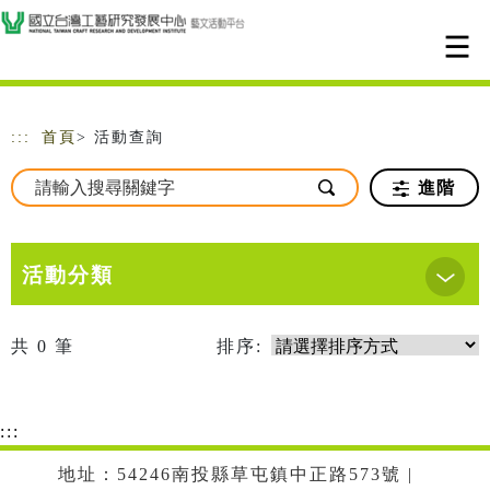
跳到主要內容
網站導覽
:::
首頁
> 活動查詢
進階
活動分類
共
0
筆
排序:
:::
地址：54246南投縣草屯鎮中正路573號 |