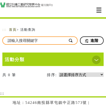
跳到主要內容
網站導覽
:::
首頁
> 活動查詢
進階
活動分類
共
0
筆
排序:
:::
地址：54246南投縣草屯鎮中正路573號 |