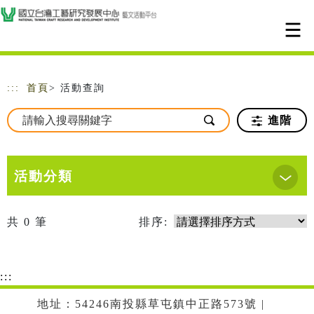
跳到主要內容
網站導覽
:::
首頁
> 活動查詢
進階
活動分類
共
0
筆
排序:
:::
地址：54246南投縣草屯鎮中正路573號 |