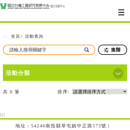
跳到主要內容
網站導覽
:::
首頁
> 活動查詢
進階
活動分類
共
0
筆
排序:
:::
地址：54246南投縣草屯鎮中正路573號 |