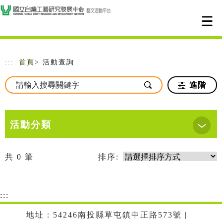
跳到主要內容
網站導覽
:::
首頁
> 活動查詢
進階
活動分類
共
0
筆
排序:
:::
地址：54246南投縣草屯鎮中正路573號 |