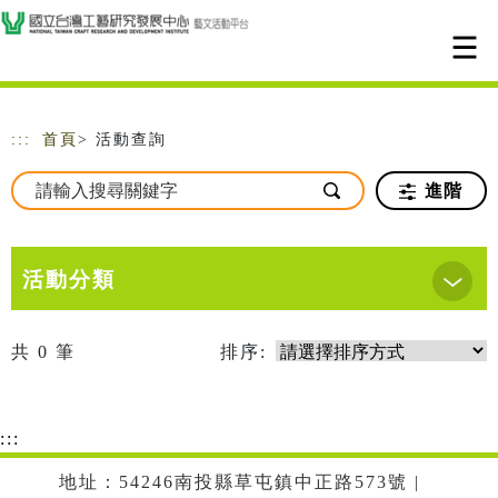
跳到主要內容
網站導覽
:::
首頁
> 活動查詢
進階
活動分類
共
0
筆
排序:
:::
地址：54246南投縣草屯鎮中正路573號 |