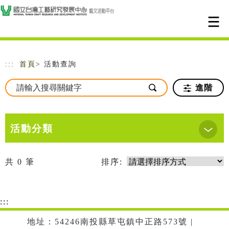
跳到主要內容
網站導覽
:::
首頁
> 活動查詢
進階
活動分類
共
0
筆
排序:
:::
地址：54246南投縣草屯鎮中正路573號 |