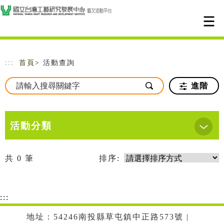
跳到主要內容
網站導覽
:::
首頁
> 活動查詢
進階
活動分類
共
0
筆
排序:
:::
地址：54246南投縣草屯鎮中正路573號 |