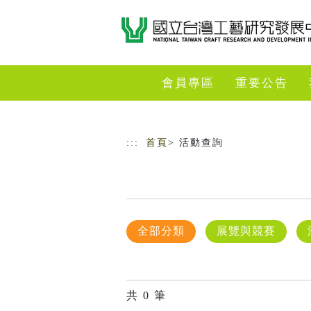
跳到主要內容
網站導覽
會員專區
重要公告
:::
首頁
> 活動查詢
全部分類
展覽與競賽
共
0
筆