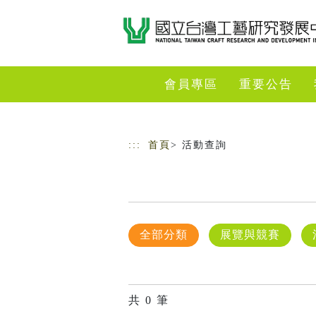
跳到主要內容
網站導覽
會員專區
重要公告
:::
首頁
> 活動查詢
全部分類
展覽與競賽
共
0
筆