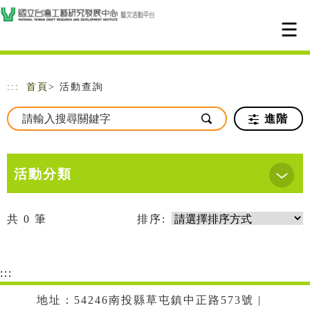
跳到主要內容
網站導覽
:::
首頁
> 活動查詢
進階
活動分類
共
0
筆
排序:
:::
地址：54246南投縣草屯鎮中正路573號 |