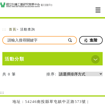
跳到主要內容
網站導覽
:::
首頁
> 活動查詢
進階
活動分類
共
0
筆
排序:
:::
地址：54246南投縣草屯鎮中正路573號 |