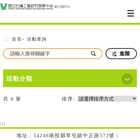
跳到主要內容
網站導覽
:::
首頁
> 活動查詢
進階
活動分類
共
0
筆
排序:
:::
地址：54246南投縣草屯鎮中正路573號 |