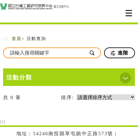
跳到主要內容
網站導覽
:::
首頁
> 活動查詢
進階
活動分類
共
0
筆
排序:
:::
地址：54246南投縣草屯鎮中正路573號 |