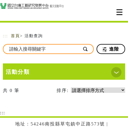
跳到主要內容
網站導覽
:::
首頁
> 活動查詢
進階
活動分類
共
0
筆
排序:
:::
地址：54246南投縣草屯鎮中正路573號 |