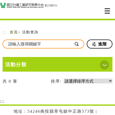
跳到主要內容
網站導覽
:::
首頁
> 活動查詢
進階
活動分類
共
0
筆
排序:
:::
地址：54246南投縣草屯鎮中正路573號 |