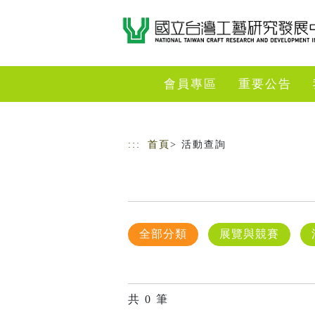
跳到主要內容
網站導覽
會員專區
重要公告
:::
首頁
> 活動查詢
全部分類
展覽與競賽
共
0
筆