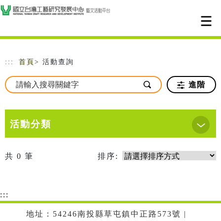
跳到主要內容
網站導覽
:::
首頁
> 活動查詢
進階
活動分類
共
0
筆
排序:
:::
地址：54246南投縣草屯鎮中正路573號 |