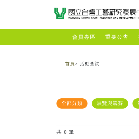
跳到主要內容
網站導覽
會員專區
重要公告
:::
首頁
> 活動查詢
全部分類
展覽與競賽
共
0
筆