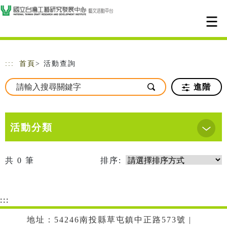
跳到主要內容
網站導覽
:::
首頁
> 活動查詢
進階
活動分類
共
0
筆
排序:
:::
地址：54246南投縣草屯鎮中正路573號 |