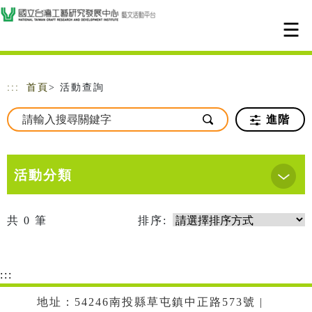
跳到主要內容
網站導覽
:::
首頁
> 活動查詢
進階
活動分類
共
0
筆
排序:
:::
地址：54246南投縣草屯鎮中正路573號 |