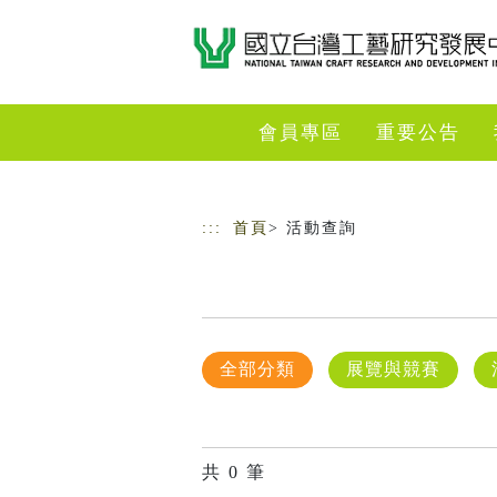
跳到主要內容
網站導覽
會員專區
重要公告
:::
首頁
> 活動查詢
全部分類
展覽與競賽
共
0
筆