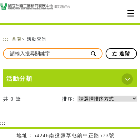
跳到主要內容
網站導覽
:::
首頁
> 活動查詢
進階
活動分類
共
0
筆
排序:
:::
地址：54246南投縣草屯鎮中正路573號 |