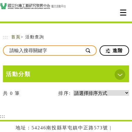
跳到主要內容
網站導覽
:::
首頁
> 活動查詢
進階
活動分類
共
0
筆
排序:
:::
地址：54246南投縣草屯鎮中正路573號 |