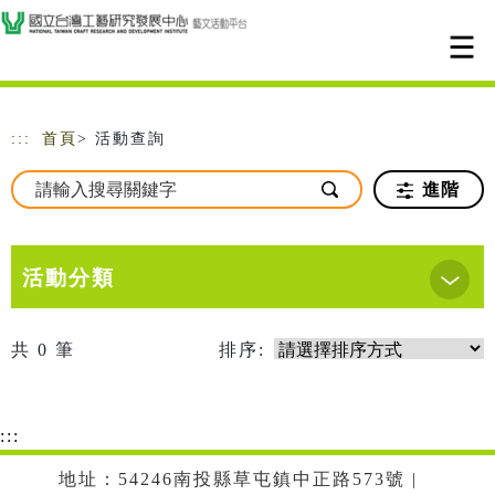
跳到主要內容
網站導覽
:::
首頁
> 活動查詢
進階
活動分類
共
0
筆
排序:
:::
地址：54246南投縣草屯鎮中正路573號 |