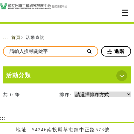
跳到主要內容
網站導覽
:::
首頁
> 活動查詢
進階
活動分類
共
0
筆
排序:
:::
地址：54246南投縣草屯鎮中正路573號 |