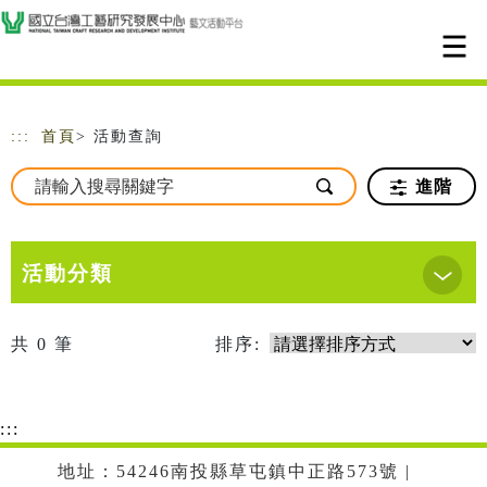
跳到主要內容
網站導覽
:::
首頁
> 活動查詢
進階
活動分類
共
0
筆
排序:
:::
地址：54246南投縣草屯鎮中正路573號 |