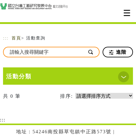
跳到主要內容
網站導覽
:::
首頁
> 活動查詢
進階
活動分類
共
0
筆
排序:
:::
地址：54246南投縣草屯鎮中正路573號 |