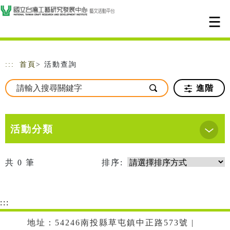
跳到主要內容
網站導覽
:::
首頁
> 活動查詢
進階
活動分類
共
0
筆
排序:
:::
地址：54246南投縣草屯鎮中正路573號 |