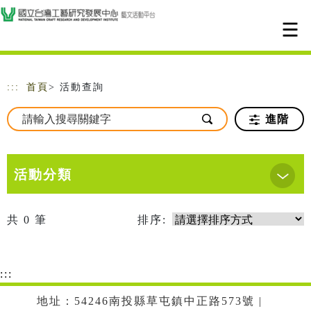
跳到主要內容
網站導覽
:::
首頁
> 活動查詢
進階
活動分類
共
0
筆
排序:
:::
地址：54246南投縣草屯鎮中正路573號 |