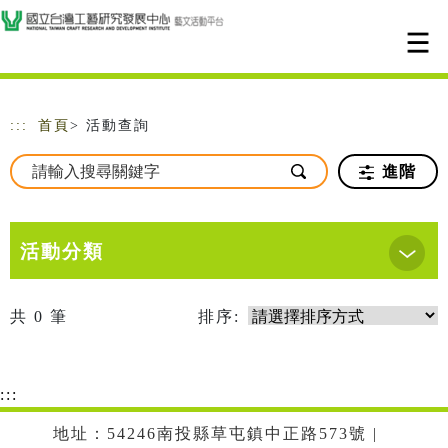
跳到主要內容
網站導覽
:::
首頁
> 活動查詢
進階
活動分類
共
0
筆
排序:
:::
地址：54246南投縣草屯鎮中正路573號 |