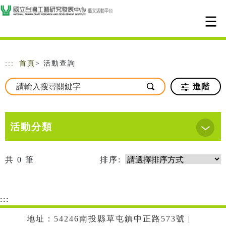
跳到主要內容
網站導覽
:::
首頁
> 活動查詢
進階
活動分類
共
0
筆
排序:
:::
地址：54246南投縣草屯鎮中正路573號 |