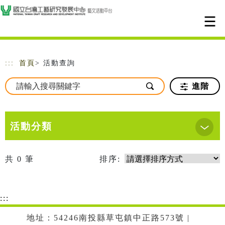
跳到主要內容
網站導覽
:::
首頁
> 活動查詢
進階
活動分類
共
0
筆
排序:
:::
地址：54246南投縣草屯鎮中正路573號 |