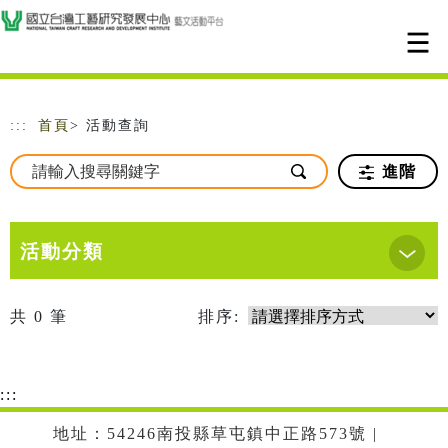
跳到主要內容
網站導覽
:::
首頁
> 活動查詢
進階
活動分類
共
0
筆
排序:
:::
地址：54246南投縣草屯鎮中正路573號 |