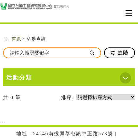
跳到主要內容
網站導覽
:::
首頁
> 活動查詢
進階
活動分類
共
0
筆
排序:
:::
地址：54246南投縣草屯鎮中正路573號 |