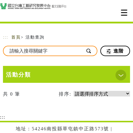
跳到主要內容
網站導覽
:::
首頁
> 活動查詢
進階
活動分類
共
0
筆
排序:
:::
地址：54246南投縣草屯鎮中正路573號 |