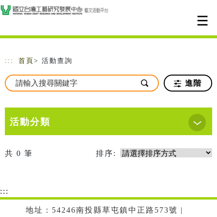
跳到主要內容
網站導覽
:::
首頁
> 活動查詢
進階
活動分類
共
0
筆
排序:
:::
地址：54246南投縣草屯鎮中正路573號 |