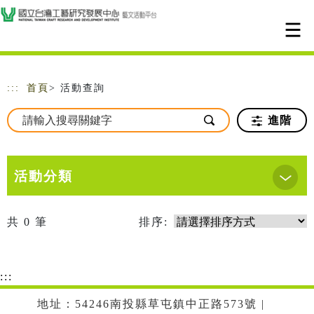
跳到主要內容
網站導覽
:::
首頁
> 活動查詢
進階
活動分類
共
0
筆
排序:
:::
地址：54246南投縣草屯鎮中正路573號 |