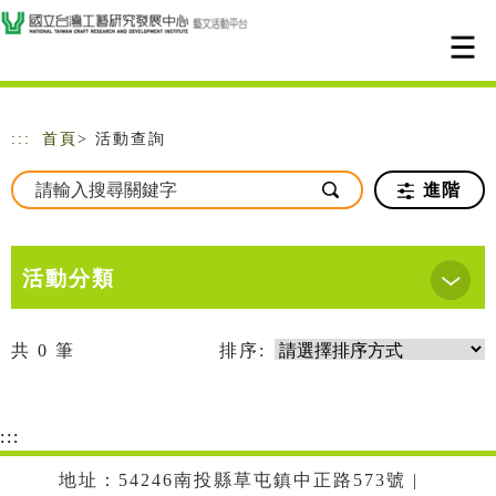
跳到主要內容
網站導覽
:::
首頁
> 活動查詢
進階
活動分類
共
0
筆
排序:
:::
地址：54246南投縣草屯鎮中正路573號 |