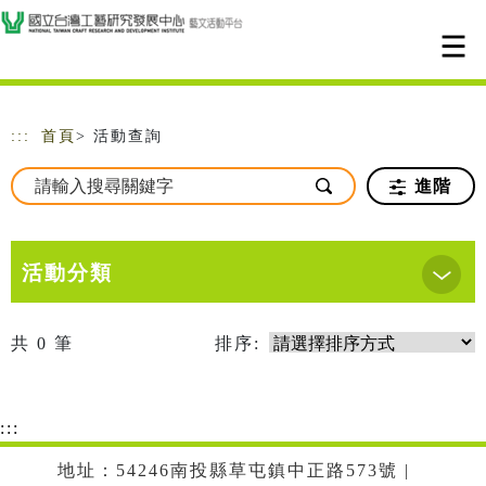
跳到主要內容
網站導覽
:::
首頁
> 活動查詢
進階
活動分類
共
0
筆
排序:
:::
地址：54246南投縣草屯鎮中正路573號 |