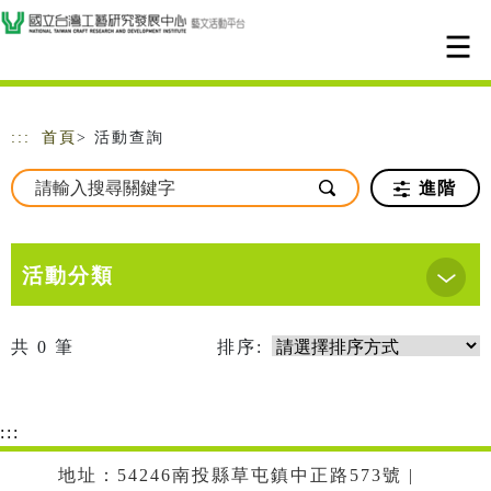
跳到主要內容
網站導覽
:::
首頁
> 活動查詢
進階
活動分類
共
0
筆
排序:
:::
地址：54246南投縣草屯鎮中正路573號 |