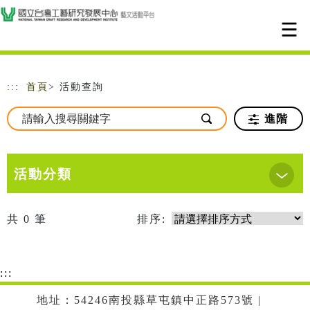
跳到主要內容
網站導覽
:::
首頁
> 活動查詢
進階
活動分類
共
0
筆
排序:
:::
地址：54246南投縣草屯鎮中正路573號 |