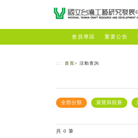
跳到主要內容
網站導覽
會員專區
重要公告
:::
首頁
> 活動查詢
全部分類
展覽與競賽
共
0
筆