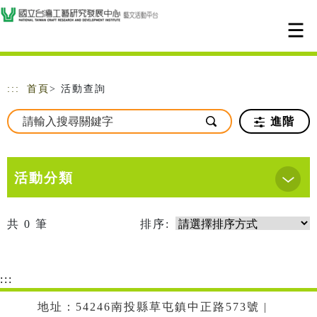
跳到主要內容
網站導覽
:::
首頁
> 活動查詢
進階
活動分類
共
0
筆
排序:
:::
地址：54246南投縣草屯鎮中正路573號 |