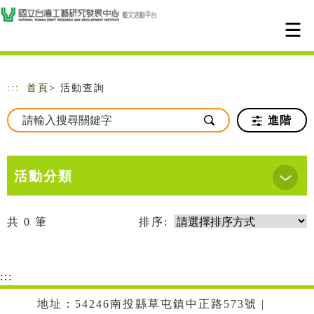
跳到主要內容
網站導覽
:::
首頁
> 活動查詢
進階
活動分類
共
0
筆
排序:
:::
地址：54246南投縣草屯鎮中正路573號 |